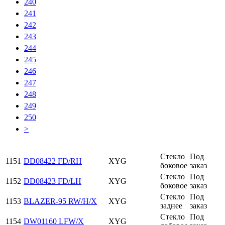
240
241
242
243
244
245
246
247
248
249
250
>
Стекло
Под
1151
DD08422 FD/RH
XYG
боковое
заказ
Стекло
Под
1152
DD08423 FD/LH
XYG
боковое
заказ
Стекло
Под
1153
BLAZER-95 RW/H/X
XYG
заднее
заказ
Стекло
Под
1154
DW01160 LFW/X
XYG