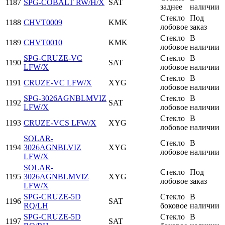
1187
SPG-COBALT RW/H/X
SAT
заднее
наличии
Стекло
Под
1188
CHVT0009
KMK
лобовое
заказ
Стекло
В
1189
CHVT0010
KMK
лобовое
наличии
SPG-CRUZE-VC
Стекло
В
1190
SAT
LFW/X
лобовое
наличии
Стекло
В
1191
CRUZE-VC LFW/X
XYG
лобовое
наличии
SPG-3026AGNBLMVIZ
Стекло
В
1192
SAT
LFW/X
лобовое
наличии
Стекло
В
1193
CRUZE-VCS LFW/X
XYG
лобовое
наличии
SOLAR-
Стекло
В
1194
3026AGNBLVIZ
XYG
лобовое
наличии
LFW/X
SOLAR-
Стекло
Под
1195
3026AGNBLMVIZ
XYG
лобовое
заказ
LFW/X
SPG-CRUZE-5D
Стекло
В
1196
SAT
RQ/LH
боковое
наличии
SPG-CRUZE-5D
Стекло
В
1197
SAT