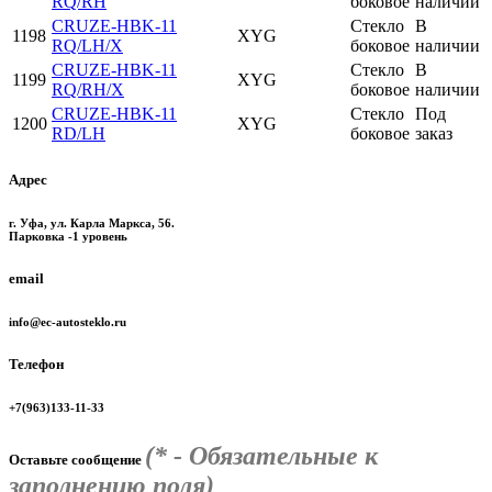
RQ/RH
боковое
наличии
CRUZE-HBK-11
Стекло
В
1198
XYG
RQ/LH/X
боковое
наличии
CRUZE-HBK-11
Стекло
В
1199
XYG
RQ/RH/X
боковое
наличии
CRUZE-HBK-11
Стекло
Под
1200
XYG
RD/LH
боковое
заказ
Адрес
г. Уфа, ул. Карла Маркса, 56.
Парковка -1 уровень
email
info@ec-autosteklo.ru
Телефон
+7(963)133-11-33
(* - Обязательные к
Оставьте сообщение
заполнению поля)