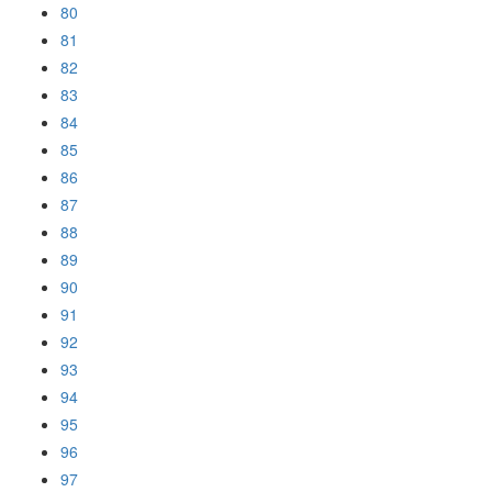
80
81
82
83
84
85
86
87
88
89
90
91
92
93
94
95
96
97