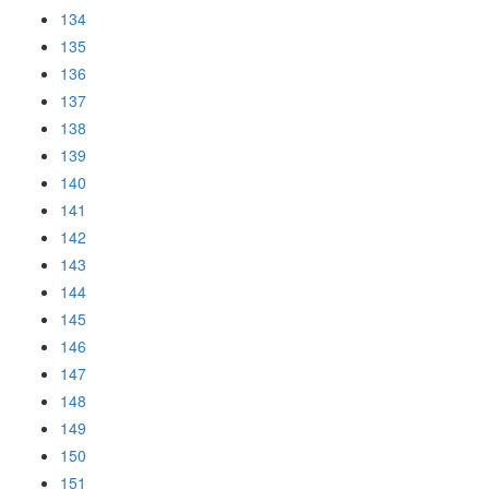
134
135
136
137
138
139
140
141
142
143
144
145
146
147
148
149
150
151