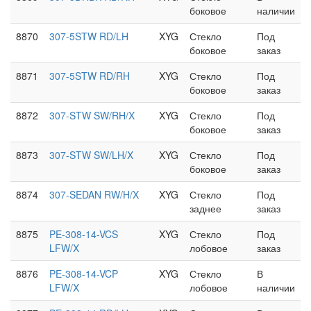
боковое
наличии
8870
307-5STW RD/LH
XYG
Стекло
Под
боковое
заказ
8871
307-5STW RD/RH
XYG
Стекло
Под
боковое
заказ
8872
307-STW SW/RH/X
XYG
Стекло
Под
боковое
заказ
8873
307-STW SW/LH/X
XYG
Стекло
Под
боковое
заказ
8874
307-SEDAN RW/H/X
XYG
Стекло
Под
заднее
заказ
8875
PE-308-14-VCS
XYG
Стекло
Под
LFW/X
лобовое
заказ
8876
PE-308-14-VCP
XYG
Стекло
В
LFW/X
лобовое
наличии