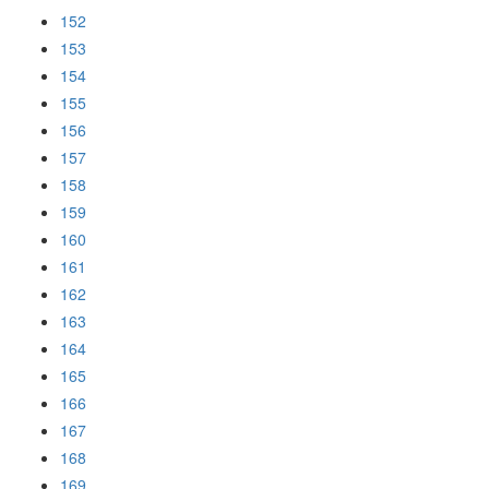
152
153
154
155
156
157
158
159
160
161
162
163
164
165
166
167
168
169