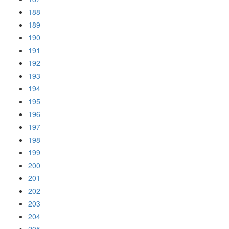
188
189
190
191
192
193
194
195
196
197
198
199
200
201
202
203
204