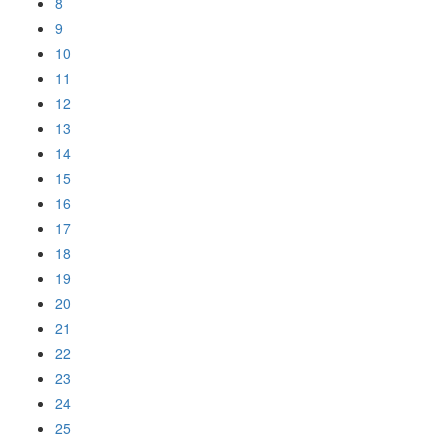
8
9
10
11
12
13
14
15
16
17
18
19
20
21
22
23
24
25