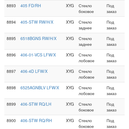
8893
405 FD/RH
XYG
Стекло
Под
боковое
заказ
8894
405-STW RW/H/X
XYG
Стекло
Под
заднее
заказ
8895
6518BGNS RW/H/X
XYG
Стекло
Под
заднее
заказ
8896
406-01-VCS LFW/X
XYG
Стекло
Под
лобовое
заказ
8897
406-4D LFW/X
XYG
Стекло
Под
лобовое
заказ
8898
6525AGNBLV LFW/X
XYG
Стекло
Под
лобовое
заказ
8899
406-STW RQ/LH
XYG
Стекло
Под
боковое
заказ
8900
406-STW RQ/RH
XYG
Стекло
Под
боковое
заказ