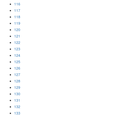
116
117
118
119
120
121
122
123
124
125
126
127
128
129
130
131
132
133