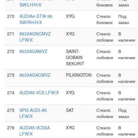
SW/LH/H/X
боковое
заказ
270
AUDIA4-STW-96
XYG
Стекло
Под
SW/RH/H/X
боковое
заказ
271
8633AGNCMVZ
XYG
Стекло
В
LFW/X
лобовое
наличии
272
8633AGAMVZ
SAINT-
Стекло
В
GOBAIN
лобовое
наличии
SEKURIT
273
8633AGACMVZ
PILKINGTON
Стекло
В
лобовое
наличии
274
AUDIA5-VCS LFW/X
XYG
Стекло
В
лобовое
наличии
275
SPG-AUDI-A5
SAT
Стекло
Под
LFW/X
лобовое
заказ
276
AUDIA5-VCSSA
XYG
Стекло
В
LFW/X
лобовое
наличии