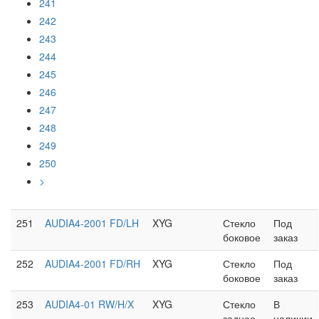
241
242
243
244
245
246
247
248
249
250
>
251
AUDIA4-2001 FD/LH
XYG
Стекло
Под
боковое
заказ
252
AUDIA4-2001 FD/RH
XYG
Стекло
Под
боковое
заказ
253
AUDIA4-01 RW/H/X
XYG
Стекло
В
заднее
наличии