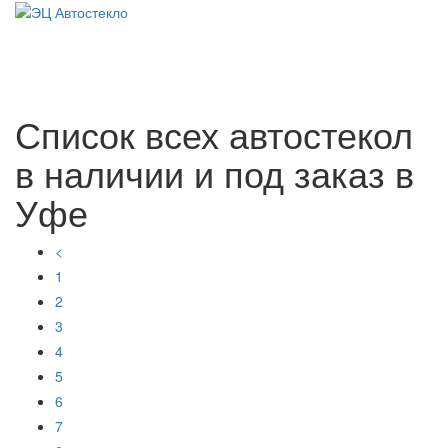
Навига
Список всех автостекол
в наличии и под заказ в
Уфе
<
1
2
3
4
5
6
7