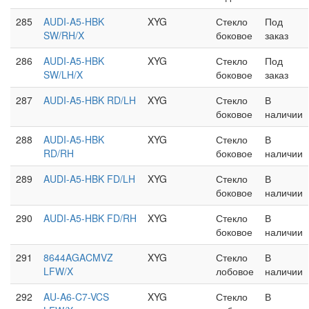
285
AUDI-A5-HBK
XYG
Стекло
Под
SW/RH/X
боковое
заказ
286
AUDI-A5-HBK
XYG
Стекло
Под
SW/LH/X
боковое
заказ
287
AUDI-A5-HBK RD/LH
XYG
Стекло
В
боковое
наличии
288
AUDI-A5-HBK
XYG
Стекло
В
RD/RH
боковое
наличии
289
AUDI-A5-HBK FD/LH
XYG
Стекло
В
боковое
наличии
290
AUDI-A5-HBK FD/RH
XYG
Стекло
В
боковое
наличии
291
8644AGACMVZ
XYG
Стекло
В
LFW/X
лобовое
наличии
292
AU-A6-C7-VCS
XYG
Стекло
В