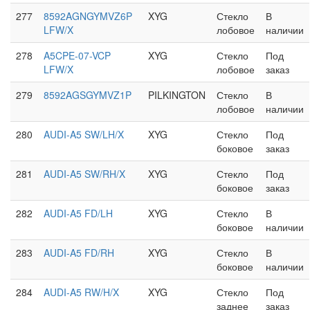
277
8592AGNGYMVZ6P
XYG
Стекло
В
LFW/X
лобовое
наличии
278
A5CPE-07-VCP
XYG
Стекло
Под
LFW/X
лобовое
заказ
279
8592AGSGYMVZ1P
PILKINGTON
Стекло
В
лобовое
наличии
280
AUDI-A5 SW/LH/X
XYG
Стекло
Под
боковое
заказ
281
AUDI-A5 SW/RH/X
XYG
Стекло
Под
боковое
заказ
282
AUDI-A5 FD/LH
XYG
Стекло
В
боковое
наличии
283
AUDI-A5 FD/RH
XYG
Стекло
В
боковое
наличии
284
AUDI-A5 RW/H/X
XYG
Стекло
Под
заднее
заказ