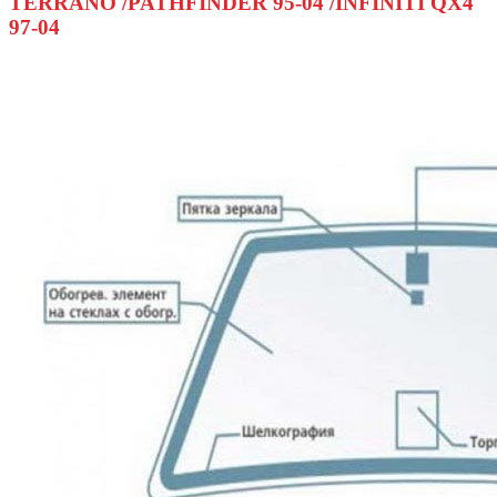
TERRANO /PATHFINDER 95-04 /INFINITI QX4
97-04