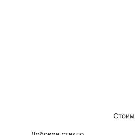
Запишитесь на замену с
Стоим
Лобовое стекло