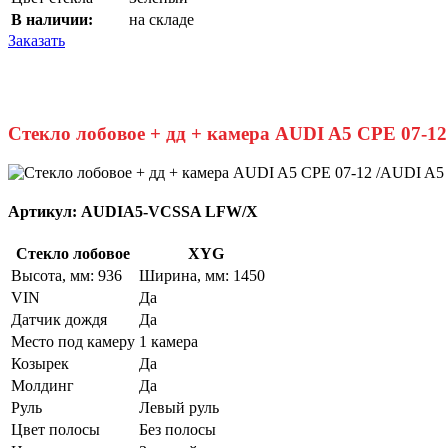
В наличии:
на складе
Заказать
Стекло лобовое + дд + камера AUDI A5 CPE 07-
Артикул:
AUDIA5-VCSSA LFW/X
Стекло лобовое
XYG
Высота, мм: 936
Ширина, мм: 1450
VIN
Да
Датчик дождя
Да
Место под камеру
1 камера
Козырек
Да
Молдинг
Да
Руль
Левый руль
Цвет полосы
Без полосы