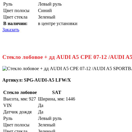
Руль
Левый руль
Цвет полосы
Синий
Цвет стекла
Зеленый
В наличии:
в центре установки
Заказать
Стекло лобовое + дд AUDI A5 CPE 07-12 /AUDI 
Артикул:
SPG-AUDI-A5 LFW/X
Стекло лобовое
SAT
Высота, мм: 927
Ширина, мм: 1446
VIN
Да
Датчик дождя
Да
Руль
Левый руль
Цвет полосы
Зеленый
Цвет стекла
Зеленый