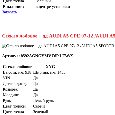
Цвет стекла
Зеленый
В наличии:
в центре установки
Заказать
Стекло лобовое + дд AUDI A5 CPE 07-12 /AUDI 
Артикул:
8592AGNGYMVZ6P LFW/X
Стекло лобовое
XYG
Высота, мм: 938
Ширина, мм: 1453
VIN
Да
Датчик дождя
Да
Козырек
Да
Молдинг
Да
Руль
Левый руль
Цвет полосы
Серый
Цвет стекла
Зеленый