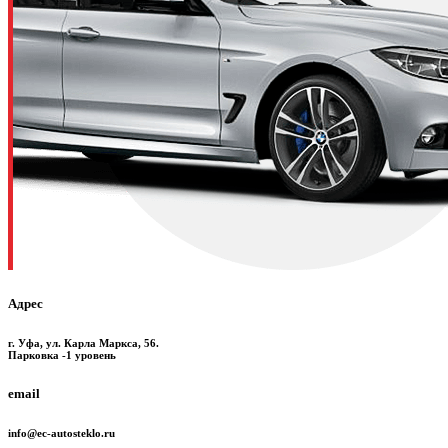
Адрес
г. Уфа, ул. Карла Маркса, 56.
Парковка -1 уровень
email
info@ec-autosteklo.ru