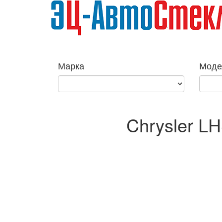
Марка
Моде
Chrysler LH